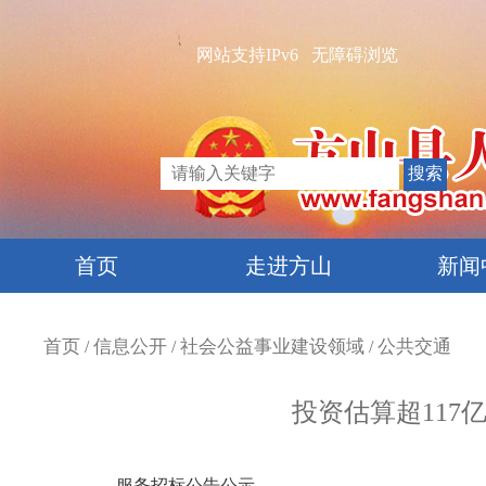
网站支持IPv6
无障碍浏览
首页
走进方山
新闻
首页
信息公开
社会公益事业建设领域
公共交通
/
/
/
投资估算超117
服务招标公告公示