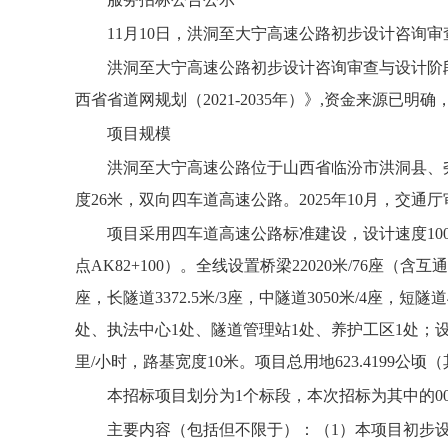
11月10日，洪洞至大宁高速公路初步设计咨询
洪洞至大宁高速公路初步设计咨询审查与设计阶段安全
西省省道网规划（2021-2035年）》,资金来源
项目规模
洪洞至大宁高速公路位于山西省临汾市洪洞县、尧都
度26米，双向四车道高速公路。2025年10月，交通厅审
项目采用四车道高速公路标准建设，设计速度100公
点AK82+100）。全线设置桥梁22020米/76座（含互通
座，长隧道3372.5米/3座，中隧道3050米/4座，短
处、执法中心1处、隧道管理站1处、养护工区1处；设置
里/小时，路基宽度10米。项目总用地623.4199公顷（
本招标项目划分为1个标段，本次招标为其中的00
主要内容（包括但不限于）：（1）本项目初步