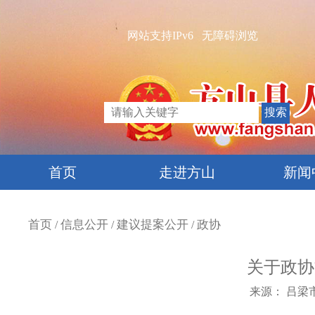
网站支持IPv6
无障碍浏览
首页
走进方山
新闻
首页
信息公开
建议提案公开
政协
/
/
/
关于政协
来源：
吕梁